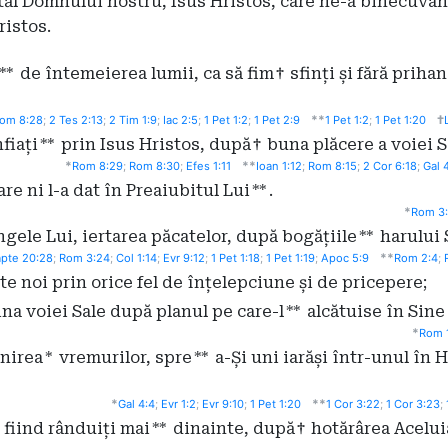
ăl Domnului nostru, Isus Hristos, care ne-a binecuvânt
ristos.
**
de întemeierea lumii, ca să fim
†
sfinți și fără priha
**
†
om 8:28
;
2 Tes 2:13
;
2 Tim 1:9
;
Iac 2:5
;
1 Pet 1:2
;
1 Pet 2:9
1 Pet 1:2
;
1 Pet 1:20
fiați
**
prin Isus Hristos, după
†
buna plăcere a voiei S
*
**
Rom 8:29
;
Rom 8:30
;
Efes 1:11
Ioan 1:12
;
Rom 8:15
;
2 Cor 6:18
;
Gal 
re ni l-a dat în Preaiubitul Lui
**
.
*
Rom 3
gele Lui, iertarea păcatelor, după bogățiile
**
harului 
**
pte 20:28
;
Rom 3:24
;
Col 1:14
;
Evr 9:12
;
1 Pet 1:18
;
1 Pet 1:19
;
Apoc 5:9
Rom 2:4
;
te noi prin orice fel de înțelepciune și de pricepere;
ina voiei Sale după planul pe care-l
**
alcătuise în Sine
*
Rom 
inirea
*
vremurilor, spre
**
a-Și uni iarăși într-unul în H
*
**
Gal 4:4
;
Evr 1:2
;
Evr 9:10
;
1 Pet 1:20
1 Cor 3:22
;
1 Cor 3:23
;
 fiind rânduiți mai
**
dinainte, după
†
hotărârea Aceluia