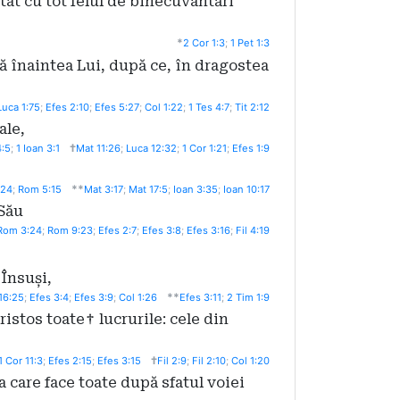
at cu tot felul de binecuvântări
*
2 Cor 1:3
;
1 Pet 1:3
nă înaintea Lui, după ce, în dragostea
Luca 1:75
;
Efes 2:10
;
Efes 5:27
;
Col 1:22
;
1 Tes 4:7
;
Tit 2:12
ale,
†
4:5
;
1 Ioan 3:1
Mat 11:26
;
Luca 12:32
;
1 Cor 1:21
;
Efes 1:9
**
:24
;
Rom 5:15
Mat 3:17
;
Mat 17:5
;
Ioan 3:35
;
Ioan 10:17
Său
Rom 3:24
;
Rom 9:23
;
Efes 2:7
;
Efes 3:8
;
Efes 3:16
;
Fil 4:19
 Însuși,
**
16:25
;
Efes 3:4
;
Efes 3:9
;
Col 1:26
Efes 3:11
;
2 Tim 1:9
ristos toate
†
lucrurile: cele din
†
1 Cor 11:3
;
Efes 2:15
;
Efes 3:15
Fil 2:9
;
Fil 2:10
;
Col 1:20
 care face toate după sfatul voiei