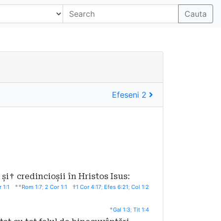
Cauta
Efeseni 2
 și
†
credincioșii în Hristos Isus:
**
†
 1:1
Rom 1:7
;
2 Cor 1:1
1 Cor 4:17
;
Efes 6:21
;
Col 1:2
*
Gal 1:3
;
Tit 1:4