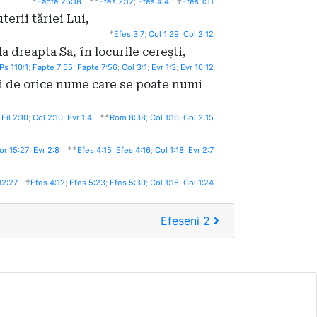
*
**
†
Fapte 26:18
Efes 2:12
;
Efes 4:4
Efes 1:11
terii tăriei Lui,
*
Efes 3:7
;
Col 1:29
;
Col 2:12
la dreapta Sa, în locurile cerești,
Ps 110:1
;
Fapte 7:55
;
Fapte 7:56
;
Col 3:1
;
Evr 1:3
;
Evr 10:12
 și de orice nume care se poate numi
**
;
Fil 2:10
;
Col 2:10
;
Evr 1:4
Rom 8:38
;
Col 1:16
;
Col 2:15
**
or 15:27
;
Evr 2:8
Efes 4:15
;
Efes 4:16
;
Col 1:18
;
Evr 2:7
†
12:27
Efes 4:12
;
Efes 5:23
;
Efes 5:30
;
Col 1:18
;
Col 1:24
Efeseni 2