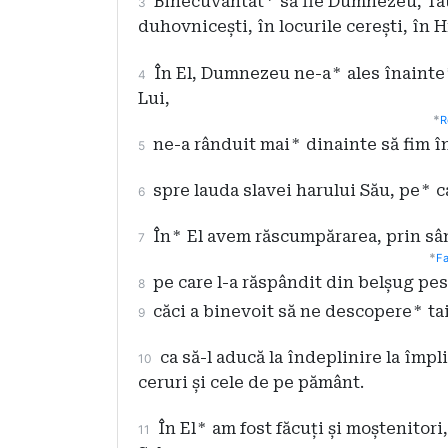
Binecuvântat
*
să fie Dumnezeu, Tat
3
duhovnicești, în locurile cerești, în H
În El, Dumnezeu ne-a
*
ales înainte
4
Lui,
*
R
ne-a rânduit mai
*
dinainte să fim în
5
spre lauda slavei harului Său, pe
*
ca
6
În
*
El avem răscumpărarea, prin sân
7
*
Fa
pe care l-a răspândit din belșug pes
8
căci a binevoit să ne descopere
*
ta
9
ca să-l aducă la îndeplinire la împl
10
ceruri și cele de pe pământ.
În El
*
am fost făcuți și moștenitori,
11