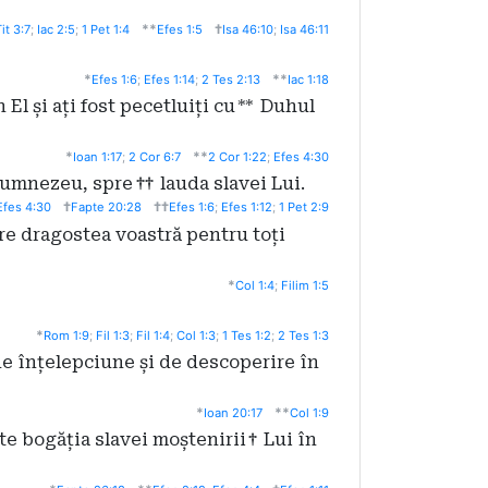
**
†
it 3:7
;
Iac 2:5
;
1 Pet 1:4
Efes 1:5
Isa 46:10
;
Isa 46:11
*
**
Efes 1:6
;
Efes 1:14
;
2 Tes 2:13
Iac 1:18
El și ați fost pecetluiți cu
**
Duhul
*
**
Ioan 1:17
;
2 Cor 6:7
2 Cor 1:22
;
Efes 4:30
Dumnezeu, spre
††
lauda slavei Lui.
†
††
Efes 4:30
Fapte 20:28
Efes 1:6
;
Efes 1:12
;
1 Pet 2:9
re dragostea voastră pentru toți
*
Col 1:4
;
Filim 1:5
*
Rom 1:9
;
Fil 1:3
;
Fil 1:4
;
Col 1:3
;
1 Tes 1:2
;
2 Tes 1:3
e înțelepciune și de descoperire în
*
**
Ioan 20:17
Col 1:9
te bogăția slavei moștenirii
†
Lui în