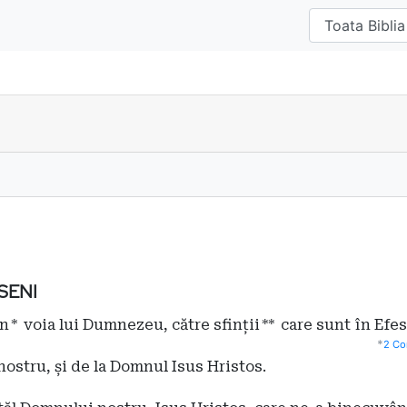
SENI
in
*
voia lui Dumnezeu, către sfinții
**
care sunt în Efes
*
2 Cor
ostru, și de la Domnul Isus Hristos.