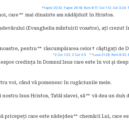
*
Fapte 20:32
;
Fapte 26:18
;
Rom 8:17
;
Col 1:12
;
Col 3:24
;
T
noi, care
**
mai dinainte am nădăjduit în Hristos.
adevărului (Evanghelia mântuirii voastre), ați crezut în 
 noastre, pentru
**
răscumpărarea celor
†
câștigați de 
*
**
2 Cor 1:22
;
2 Cor 5:5
Luca 21:28
;
Rom 8:32
;
espre credința în Domnul Isus care este în voi și desp
tru voi, când vă pomenesc în rugăciunile mele.
nostru Isus Hristos, Tatăl slavei, să
**
vă dea un duh d
să pricepeți care este nădejdea
**
chemării Lui, care es