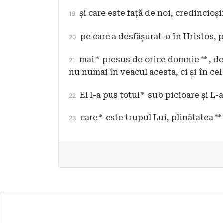
și care este față de noi, credincioș
19
pe care a desfășurat-o în Hristos, p
20
mai
*
presus de orice domnie
**
, d
21
nu numai în veacul acesta, ci și în cel 
El I-a pus totul
*
sub picioare și L-
22
care
*
este trupul Lui, plinătatea
**
23