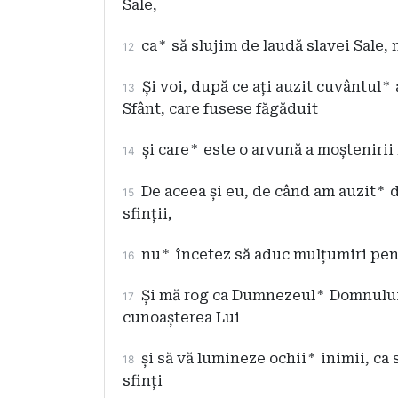
Sale,
ca
*
să slujim de laudă slavei Sale, 
12
Și voi, după ce ați auzit cuvântul
*
13
Sfânt, care fusese făgăduit
și care
*
este o arvună a moștenirii
14
De aceea și eu, de când am auzit
*
d
15
sfinții,
nu
*
încetez să aduc mulțumiri pen
16
Și mă rog ca Dumnezeul
*
Domnului 
17
cunoașterea Lui
și să vă lumineze ochii
*
inimii, ca 
18
sfinți