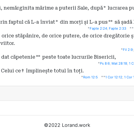
ii, nemărginita mărime a puterii Sale, după
*
lucrarea pu
rin faptul că L-a înviat
*
din morți și L-a pus
**
să șadă 
*
**
Fapte 2:24
;
Fapte 2:33
e orice stăpânire, de orice putere, de orice dregătorie
viitor.
*
Fil 2:9
a dat căpetenie
**
peste toate lucrurile Bisericii,
*
Ps 8:6
;
Mat 28:18
;
1 C
Celui ce
†
împlinește totul în toți.
*
**
Rom 12:5
1 Cor 12:12
;
1 Cor 
©2022 Lorand.work