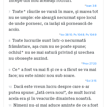
începe din nou aceleași rotituri.
*
Ioan 3:8
Toate
*
râurile se varsă în mare, și marea tot
7
nu se umple: ele aleargă necurmat spre locul
de unde pornesc, ca iarăși să pornească de
acolo.
*
Iov 38:10
;
Ps 104:8
;
Ps 104:9
Toate lucrurile sunt într-o necurmată
8
frământare, așa cum nu se poate spune;
ochiul
*
nu se mai satură privind și urechea
nu obosește auzind.
*
Prov 27:20
Ce
*
a fost va mai fi și ce s-a făcut se va mai
9
face; nu este nimic nou sub soare.
*
Ecl 3:15
Dacă este vreun lucru despre care s-ar
10
putea spune: „Iată ceva nou!”, de mult lucrul
acela era și în veacurile dinaintea noastră.
Nimeni nu-și mai aduce aminte de ce a fost
11