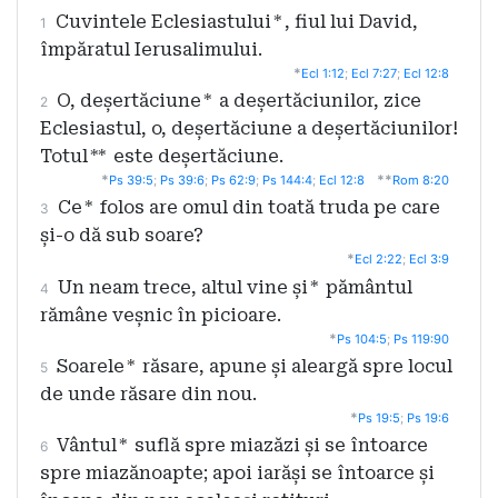
Cuvintele Eclesiastului
*
, fiul lui David,
1
împăratul Ierusalimului.
*
Ecl 1:12
;
Ecl 7:27
;
Ecl 12:8
O, deșertăciune
*
a deșertăciunilor, zice
2
Eclesiastul, o, deșertăciune a deșertăciunilor!
Totul
**
este deșertăciune.
*
**
Ps 39:5
;
Ps 39:6
;
Ps 62:9
;
Ps 144:4
;
Ecl 12:8
Rom 8:20
Ce
*
folos are omul din toată truda pe care
3
și-o dă sub soare?
*
Ecl 2:22
;
Ecl 3:9
Un neam trece, altul vine și
*
pământul
4
rămâne veșnic în picioare.
*
Ps 104:5
;
Ps 119:90
Soarele
*
răsare, apune și aleargă spre locul
5
de unde răsare din nou.
*
Ps 19:5
;
Ps 19:6
Vântul
*
suflă spre miazăzi și se întoarce
6
spre miazănoapte; apoi iarăși se întoarce și