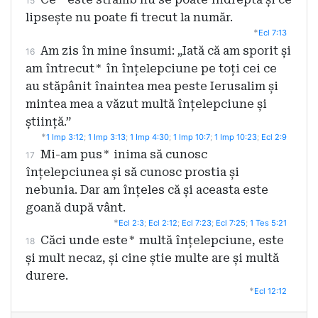
15
lipsește nu poate fi trecut la număr.
*
Ecl 7:13
Am zis în mine însumi: „Iată că am sporit și
16
am întrecut
*
în înțelepciune pe toți cei ce
au stăpânit înaintea mea peste Ierusalim și
mintea mea a văzut multă înțelepciune și
știință.”
*
1 Imp 3:12
;
1 Imp 3:13
;
1 Imp 4:30
;
1 Imp 10:7
;
1 Imp 10:23
;
Ecl 2:9
Mi-am pus
*
inima să cunosc
17
înțelepciunea și să cunosc prostia și
nebunia. Dar am înțeles că și aceasta este
goană după vânt.
*
Ecl 2:3
;
Ecl 2:12
;
Ecl 7:23
;
Ecl 7:25
;
1 Tes 5:21
Căci unde este
*
multă înțelepciune, este
18
și mult necaz, și cine știe multe are și multă
durere.
*
Ecl 12:12