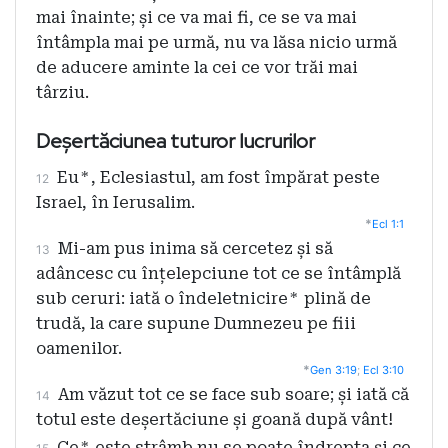
mai înainte; și ce va mai fi, ce se va mai
întâmpla mai pe urmă, nu va lăsa nicio urmă
de aducere aminte la cei ce vor trăi mai
târziu.
Deșertăciunea tuturor lucrurilor
Eu
*
, Eclesiastul, am fost împărat peste
12
Israel, în Ierusalim.
*
Ecl 1:1
Mi-am pus inima să cercetez și să
13
adâncesc cu înțelepciune tot ce se întâmplă
sub ceruri: iată o îndeletnicire
*
plină de
trudă, la care supune Dumnezeu pe fiii
oamenilor.
*
Gen 3:19
;
Ecl 3:10
Am văzut tot ce se face sub soare; și iată că
14
totul este deșertăciune și goană după vânt!
Ce
*
este strâmb nu se poate îndrepta și ce