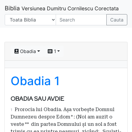
Biblia
Versiunea Dumitru Cornilescu Corectata
Cauta
Obadia
1
Obadia 1
OBADIA SAU AVDIE
Prorocia lui Obadia. Așa vorbește Domnul
1
Dumnezeu despre Edom
*
: (Noi am auzit o
veste
**
din partea Domnului și un sol a fost
trimis cu ea printre neamuri, zicând: „Sculați-