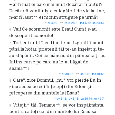
– ar fi luat ei oare mai mult decât ar fi putut?
Dacă ar fi venit niște culegători de vie la tine,
n-ar fi lăsat
**
ei niciun strugure pe urmă?
*
**
Ier 49:9
Deut 24:21
;
Isa 17:6
;
Isa 24:13
Vai! Ce scormonit este Esau! Cum i s-au
6
descoperit comorile!
Toți cei uniți
*
cu tine te-au izgonit înapoi
7
până la hotar, prietenii tăi te-au înșelat și te-
au stăpânit. Cei ce mâncau din pâinea ta ți-au
întins curse pe care nu le-ai băgat de
seamă
**
!
*
**
Ier 38:22
Isa 19:11
;
Isa 19:12
Oare”, zice Domnul, „nu
*
voi pierde Eu în
8
ziua aceea pe cei înțelepți din Edom și
priceperea din muntele lui Esau?
*
Iov 5:12
;
Iov 5:13
;
Isa 29:14
;
Ier 49:7
Vitejii
*
tăi, Temane
**
, se vor înspăimânta,
9
pentru ca toți cei din muntele lui Esau să