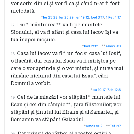
vor sorbi din el și vor fi ca și când n-ar fi fost
niciodată.
*
Ier 25:28
;
Ier 25:29
;
Ier 49:12
;
Ioel 3:17
;
1 Pet 4:17
Dar
*
mântuirea
**
va fi pe muntele
17
Sionului, el va fi sfânt și casa lui Iacov își va
lua înapoi moșiile.
*
**
Ioel 2:32
Amos 9:8
Casa lui Iacov va fi
*
un foc și casa lui Iosif,
18
o flacără, dar casa lui Esau va fi miriștea pe
care o vor aprinde și o vor mistui, și nu va mai
rămâne niciunul din casa lui Esau”, căci
Domnul a vorbit.
*
Isa 10:17
;
Zah 12:6
Cei de la miazăzi vor stăpâni
*
muntele lui
19
Esau și cei din câmpie
**
, țara filistenilor; vor
stăpâni și ținutul lui Efraim și al Samariei, și
Beniamin va stăpâni Galaadul.
*
**
Amos 9:12
Tef 2:7
Dar prinșii de război ai acestei oștiri a
20