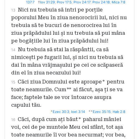
†
137:7
Iov 31:29
;
Prov 17:5
;
Prov 24:17
;
Prov 24:18
;
Mica 7:8
Nici nu trebuia să intri pe porțile
13
poporului Meu în ziua nenorocirii lui, nici nu
trebuia să te bucuri de nenorocirea lui în
ziua prăpădului lui și nu trebuia să pui mâna
pe bogățiile lui în ziua prăpădului lui!
Nu trebuia să stai la răspântii, ca să
14
nimicești pe fugarii lui, și nici nu trebuia să
dai în mâna vrăjmașului pe cei ce scăpaseră
din el în ziua necazului lui!
Căci ziua Domnului este aproape
*
pentru
15
toate neamurile. Cum
**
ai făcut, așa ți se va
face; faptele tale se vor întoarce asupra
capului tău.
*
**
Ezec 30:3
;
Ioel 3:14
Ezec 35:15
;
Hab 2:8
Căci, după cum ați băut
*
paharul mâniei
16
voi, cei de pe muntele Meu cel sfânt, tot așa
toate neamurile îl vor bea necurmat; vor bea,