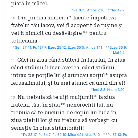
piară în măcel.
*
**
Ps 76:5
;
Amos 2:16
Ier 49:7
Din pricina silniciei
*
făcute împotriva
10
fratelui tău Iacov, vei fi acoperit de rușine și
vei fi nimicit cu desăvârșire
**
pentru
totdeauna.
*
**
Gen 27:41
;
Ps 137:7
;
Ezec 25:12
;
Ezec 35:5
;
Amos 1:11
Ezec 35:9
;
Mal 1:4
Căci în ziua când stăteai în fața lui, în ziua
11
când străinii îi luau averea, când străinii
intrau pe porțile lui și aruncau sorțul
*
asupra
Ierusalimului, și tu erai atunci ca unul din ei!
*
Ioel 3:3
;
Naum 3:10
Nu trebuia să te uiți mulțumit
*
la ziua
12
fratelui tău, în ziua
**
nenorocirii lui, nu
trebuia să te bucuri
†
de copiii lui Iuda în
ziua pieirii lor și nu trebuia să vorbești cu
semeție în ziua strâmtorării!
*
**
Ps 22:17
;
Ps 54:7
;
Ps 59:10
;
Mica 4:11
;
Mica 7:10
Ps 37:13
;
Ps