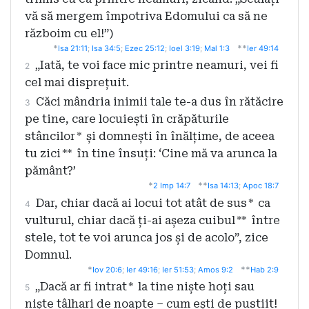
vă să mergem împotriva Edomului ca să ne
războim cu el!”)
*
**
Isa 21:11
;
Isa 34:5
;
Ezec 25:12
;
Ioel 3:19
;
Mal 1:3
Ier 49:14
„Iată, te voi face mic printre neamuri, vei fi
2
cel mai disprețuit.
Căci mândria inimii tale te-a dus în rătăcire
3
pe tine, care locuiești în crăpăturile
stâncilor
*
și domnești în înălțime, de aceea
tu zici
**
în tine însuți: ‘Cine mă va arunca la
pământ?’
*
**
2 Imp 14:7
Isa 14:13
;
Apoc 18:7
Dar, chiar dacă ai locui tot atât de sus
*
ca
4
vulturul, chiar dacă ți-ai așeza cuibul
**
între
stele, tot te voi arunca jos și de acolo”, zice
Domnul.
*
**
Iov 20:6
;
Ier 49:16
;
Ier 51:53
;
Amos 9:2
Hab 2:9
„Dacă ar fi intrat
*
la tine niște hoți sau
5
niște tâlhari de noapte – cum ești de pustiit!