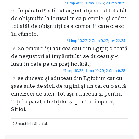
*
1 Imp 4:26
;
1 Imp 10:26
;
2 Cron 9:25
Împăratul
*
a făcut argintul și aurul tot atât
15
de obișnuite la Ierusalim ca pietrele, și cedrii
1
tot atât de obișnuiți ca sicomorii
care cresc
în câmpie.
*
1 Imp 10:27
;
2 Cron 9:27
;
Iov 22:24
Solomon
*
își aducea caii din Egipt; o ceată
16
de negustori ai împăratului se duceau și-i
luau în cete pe un preț hotărât;
*
1 Imp 10:28
;
1 Imp 10:29
;
2 Cron 9:28
se duceau și aduceau din Egipt un car cu
17
șase sute de sicli de argint și un cal cu o sută
cincizeci de sicli. Tot așa aduceau și pentru
toți împărații hetiților și pentru împărații
Siriei.
1) Smochini sălbatici.