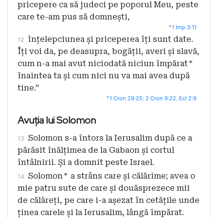
pricepere ca să judeci pe poporul Meu, peste
care te-am pus să domnești,
*
1 Imp 3:11
înțelepciunea și priceperea îți sunt date.
12
Îți voi da, pe deasupra, bogății, averi și slavă,
cum n-a mai avut niciodată niciun împărat
*
înaintea ta și cum nici nu va mai avea după
tine.”
*
1 Cron 29:25
;
2 Cron 9:22
;
Ecl 2:9
Avuția lui Solomon
Solomon s-a întors la Ierusalim după ce a
13
părăsit înălțimea de la Gabaon și cortul
întâlnirii. Și a domnit peste Israel.
Solomon
*
a strâns care și călărime; avea o
14
mie patru sute de care și douăsprezece mii
de călăreți, pe care i-a așezat în cetățile unde
ținea carele și la Ierusalim, lângă împărat.