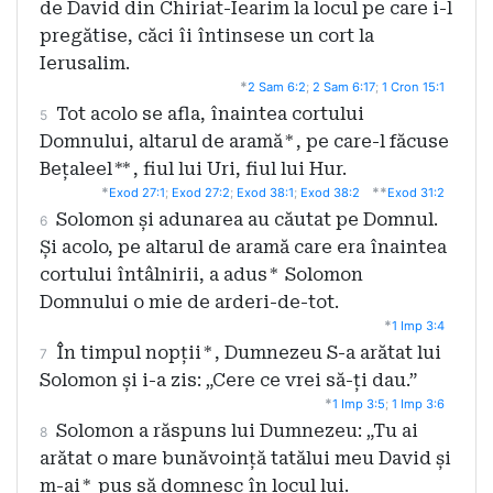
de David din Chiriat-Iearim la locul pe care i-l
pregătise, căci îi întinsese un cort la
Ierusalim.
*
2 Sam 6:2
;
2 Sam 6:17
;
1 Cron 15:1
Tot acolo se afla, înaintea cortului
5
Domnului, altarul de aramă
*
, pe care-l făcuse
Bețaleel
**
, fiul lui Uri, fiul lui Hur.
*
**
Exod 27:1
;
Exod 27:2
;
Exod 38:1
;
Exod 38:2
Exod 31:2
Solomon și adunarea au căutat pe Domnul.
6
Și acolo, pe altarul de aramă care era înaintea
cortului întâlnirii, a adus
*
Solomon
Domnului o mie de arderi-de-tot.
*
1 Imp 3:4
În timpul nopții
*
, Dumnezeu S-a arătat lui
7
Solomon și i-a zis: „Cere ce vrei să-ți dau.”
*
1 Imp 3:5
;
1 Imp 3:6
Solomon a răspuns lui Dumnezeu: „Tu ai
8
arătat o mare bunăvoință tatălui meu David și
m-ai
*
pus să domnesc în locul lui.