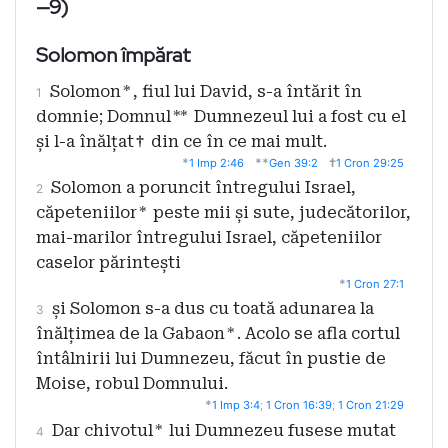
—9)
Solomon împărat
Solomon
*
, fiul lui David, s-a întărit în
1
domnie; Domnul
**
Dumnezeul lui a fost cu el
și l-a înălțat
†
din ce în ce mai mult.
*
**
†
1 Imp 2:46
Gen 39:2
1 Cron 29:25
Solomon a poruncit întregului Israel,
2
căpeteniilor
*
peste mii și sute, judecătorilor,
mai-marilor întregului Israel, căpeteniilor
caselor părintești
*
1 Cron 27:1
și Solomon s-a dus cu toată adunarea la
3
înălțimea de la Gabaon
*
. Acolo se afla cortul
întâlnirii lui Dumnezeu, făcut în pustie de
Moise, robul Domnului.
*
1 Imp 3:4
;
1 Cron 16:39
;
1 Cron 21:29
Dar chivotul
*
lui Dumnezeu fusese mutat
4