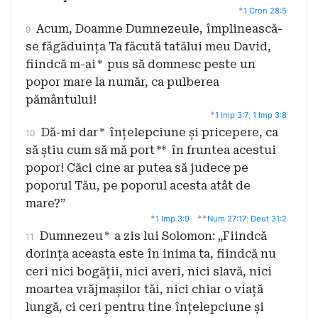
*
1 Cron 28:5
Acum, Doamne Dumnezeule, împlinească-
9
se făgăduința Ta făcută tatălui meu David,
fiindcă m-ai
*
pus să domnesc peste un
popor mare la număr, ca pulberea
pământului!
*
1 Imp 3:7
;
1 Imp 3:8
Dă-mi dar
*
înțelepciune și pricepere, ca
10
să știu cum să mă port
**
în fruntea acestui
popor! Căci cine ar putea să judece pe
poporul Tău, pe poporul acesta atât de
mare?”
*
**
1 Imp 3:9
Num 27:17
;
Deut 31:2
Dumnezeu
*
a zis lui Solomon: „Fiindcă
11
dorința aceasta este în inima ta, fiindcă nu
ceri nici bogății, nici averi, nici slavă, nici
moartea vrăjmașilor tăi, nici chiar o viață
lungă, ci ceri pentru tine înțelepciune și